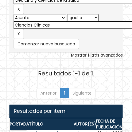
Comenzar nueva busqueda
Mostrar filtros avanzados
Resultados 1-1 de 1.
Anterior
1
Siguiente
Resultados por ítem:
FECHA DE
PORTADA
TÍTULO
AUTOR(ES)
PUBLICACIÓN