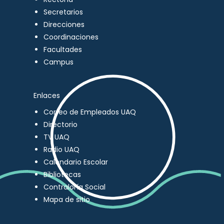
Secretarios
Direcciones
Coordinaciones
Facultades
Campus
Enlaces
Correo de Empleados UAQ
Directorio
TV UAQ
Radio UAQ
Calendario Escolar
Bibliotecas
Contraloría Social
Mapa de sitio