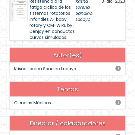
Resistencia a la
Krisna
13-dic-2023
fatiga cíclica de los
Lorena
sistemas rotatorios
Sandino
infantiles AF baby
Lacayo
rotary y CM-WIRE by
Denjoy en conductos
curvos simulados.
Autor(es)
Krisna Lorena Sandino Lacayo
1
Temas
Ciencias Médicas
1
Director / colaboradores