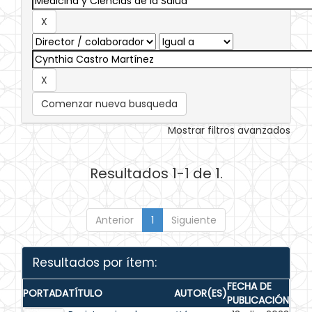
Comenzar nueva busqueda
Mostrar filtros avanzados
Resultados 1-1 de 1.
Anterior
1
Siguiente
Resultados por ítem:
FECHA DE
PORTADA
TÍTULO
AUTOR(ES)
PUBLICACIÓN