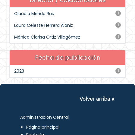
Director / colaboradores
Claudia Mérida Ruiz
1
Laura Celeste Herrera Alaniz
1
Mónica Clarisa Ortiz Villagómez
1
Fecha de publicación
2023
1
Volver arriba ∧
Administración Central
Página principal
Rectoría