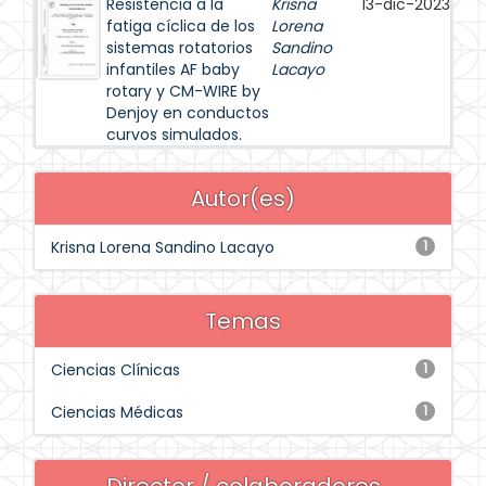
Resistencia a la
Krisna
13-dic-2023
fatiga cíclica de los
Lorena
sistemas rotatorios
Sandino
infantiles AF baby
Lacayo
rotary y CM-WIRE by
Denjoy en conductos
curvos simulados.
Autor(es)
Krisna Lorena Sandino Lacayo
1
Temas
Ciencias Clínicas
1
Ciencias Médicas
1