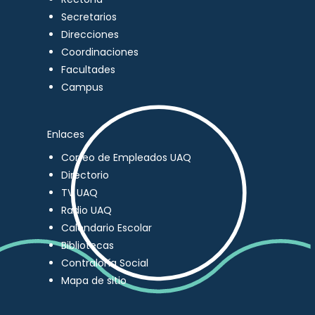
Secretarios
Direcciones
Coordinaciones
Facultades
Campus
Enlaces
Correo de Empleados UAQ
Directorio
TV UAQ
Radio UAQ
Calendario Escolar
Bibliotecas
Contraloría Social
Mapa de sitio