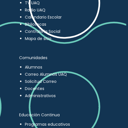
TV UAQ
Radio UAQ
Calendario Escolar
Bibliotecas
Contraloría Social
Mapa de sitio
Comunidades
Alumnos
Correo Alumnos UAQ
Solicitud Correo
Docentes
Administrativos
Educación Continua
Programas educativos