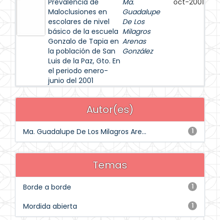
Prevalencia de
Ma.
oct-2001
Maloclusiones en
Guadalupe
escolares de nivel
De Los
básico de la escuela
Milagros
Gonzalo de Tapia en
Arenas
la población de San
González
Luis de la Paz, Gto. En
el periodo enero-
junio del 2001
Autor(es)
Ma. Guadalupe De Los Milagros Are...
1
Temas
Borde a borde
1
Mordida abierta
1