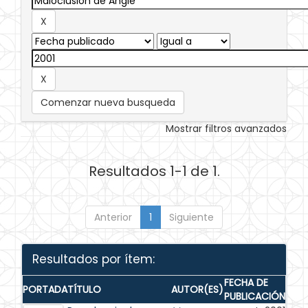
Comenzar nueva busqueda
Mostrar filtros avanzados
Resultados 1-1 de 1.
Anterior
1
Siguiente
Resultados por ítem:
FECHA DE
PORTADA
TÍTULO
AUTOR(ES)
PUBLICACIÓN