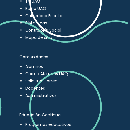
TV UAQ
Radio UAQ
Calendario Escolar
Bibliotecas
Contraloría Social
Mapa de sitio
Comunidades
Alumnos
Correo Alumnos UAQ
Solicitud Correo
Docentes
Administrativos
Educación Continua
Programas educativos