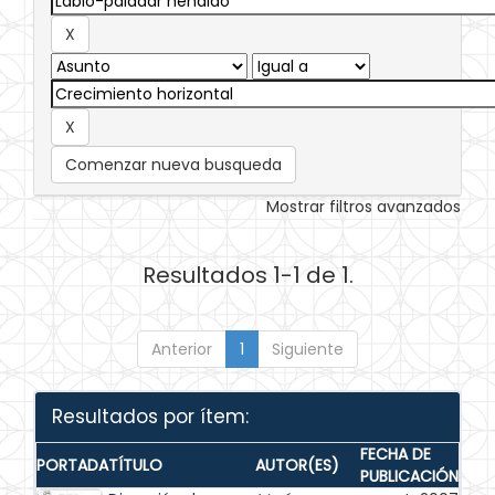
Comenzar nueva busqueda
Mostrar filtros avanzados
Resultados 1-1 de 1.
Anterior
1
Siguiente
Resultados por ítem:
FECHA DE
PORTADA
TÍTULO
AUTOR(ES)
PUBLICACIÓN