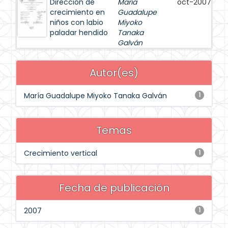
Dirección de
María
oct-2007
crecimiento en
Guadalupe
niños con labio
Miyoko
paladar hendido
Tanaka
Galván
Autor(es)
María Guadalupe Miyoko Tanaka Galván
1
Temas
Crecimiento vertical
1
Fecha de publicación
2007
1