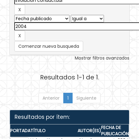
Comenzar nueva busqueda
Mostrar filtros avanzados
Resultados 1-1 de 1.
Anterior
1
Siguiente
Resultados por ítem:
FECHA DE
PORTADA
TÍTULO
AUTOR(ES)
PUBLICACIÓN