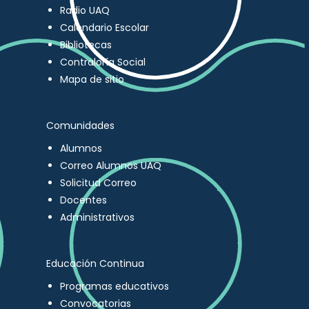
Radio UAQ
Calendario Escolar
Bibliotecas
Contraloría Social
Mapa de sitio
Comunidades
Alumnos
Correo Alumnos UAQ
Solicitud Correo
Docentes
Administrativos
Educación Continua
Programas educativos
Convocatorias