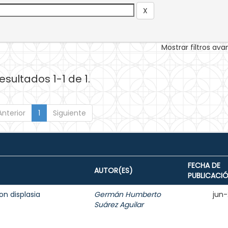
Mostrar filtros av
esultados 1-1 de 1.
Anterior
1
Siguiente
FECHA DE
AUTOR(ES)
PUBLICACI
on displasia
Germán Humberto
jun
Suárez Aguilar