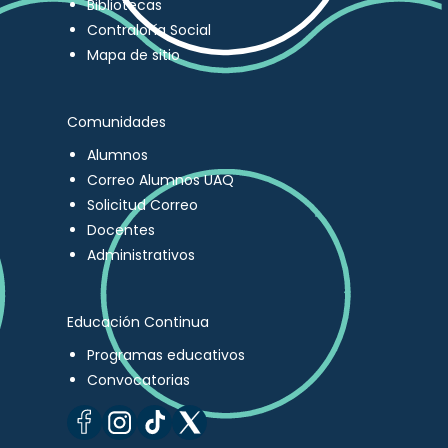
Bibliotecas
Contraloría Social
Mapa de sitio
Comunidades
Alumnos
Correo Alumnos UAQ
Solicitud Correo
Docentes
Administrativos
Educación Continua
Programas educativos
Convocatorias