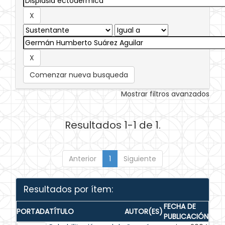
Comenzar nueva busqueda
Mostrar filtros avanzados
Resultados 1-1 de 1.
Anterior
1
Siguiente
Resultados por ítem:
FECHA DE
PORTADA
TÍTULO
AUTOR(ES)
PUBLICACIÓN