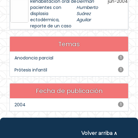
Rehabilitación oral de
Germán
jun-2004
pacientes con
Humberto
displasia
Suárez
ectodérmica,
Aguilar
reporte de un caso
Temas
Anodoncia parcial
1
Prótesis infantil
1
Fecha de publicación
2004
1
Volver arriba ∧