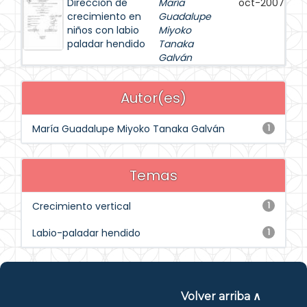
Dirección de
María
oct-2007
crecimiento en
Guadalupe
niños con labio
Miyoko
paladar hendido
Tanaka
Galván
Autor(es)
María Guadalupe Miyoko Tanaka Galván
1
Temas
Crecimiento vertical
1
Labio-paladar hendido
1
Volver arriba ∧