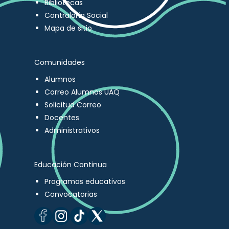
Bibliotecas
Contraloría Social
Mapa de sitio
Comunidades
Alumnos
Correo Alumnos UAQ
Solicitud Correo
Docentes
Administrativos
Educación Continua
Programas educativos
Convocatorias