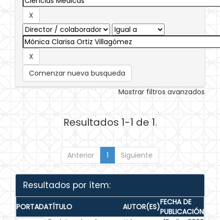
Comenzar nueva busqueda
Mostrar filtros avanzados
Resultados 1-1 de 1.
Anterior
1
Siguiente
Resultados por ítem:
FECHA DE
PORTADA
TÍTULO
AUTOR(ES)
PUBLICACIÓN