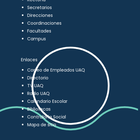
Secretarios
Direcciones
Coordinaciones
Facultades
Campus
Enlaces
Correo de Empleados UAQ
Directorio
TV UAQ
Radio UAQ
Calendario Escolar
Bibliotecas
Contraloría Social
Mapa de sitio