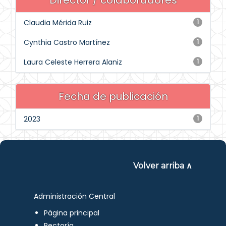
Director / colaboradores
Claudia Mérida Ruiz
1
Cynthia Castro Martínez
1
Laura Celeste Herrera Alaniz
1
Fecha de publicación
2023
1
Volver arriba ∧
Administración Central
Página principal
Rectoría