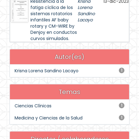
Resistencia a la
Krisna
13-dic-2023
fatiga cíclica de los
Lorena
sistemas rotatorios
Sandino
infantiles AF baby
Lacayo
rotary y CM-WIRE by
Denjoy en conductos
curvos simulados.
Autor(es)
Krisna Lorena Sandino Lacayo
1
Temas
Ciencias Clínicas
1
Medicina y Ciencias de la Salud
1