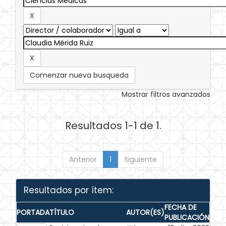
Comenzar nueva busqueda
Mostrar filtros avanzados
Resultados 1-1 de 1.
Anterior
1
Siguiente
Resultados por ítem:
FECHA DE
PORTADA
TÍTULO
AUTOR(ES)
PUBLICACIÓN