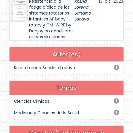
Resistencia a la
Krisna
13-dic-2023
fatiga cíclica de los
Lorena
sistemas rotatorios
Sandino
infantiles AF baby
Lacayo
rotary y CM-WIRE by
Denjoy en conductos
curvos simulados.
Autor(es)
Krisna Lorena Sandino Lacayo
1
Temas
Ciencias Clínicas
1
Medicina y Ciencias de la Salud
1