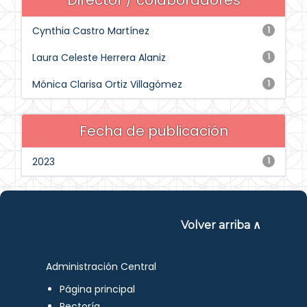
Director / colaboradores
Cynthia Castro Martínez
1
Laura Celeste Herrera Alaniz
1
Mónica Clarisa Ortiz Villagómez
1
Fecha de publicación
2023
1
Volver arriba ∧
Administración Central
Página principal
Rectoría