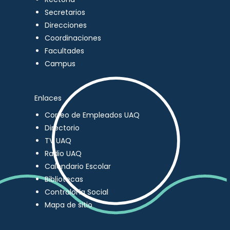
Secretarios
Direcciones
Coordinaciones
Facultades
Campus
Enlaces
Correo de Empleados UAQ
Directorio
TV UAQ
Radio UAQ
Calendario Escolar
Bibliotecas
Contraloría Social
Mapa de sitio