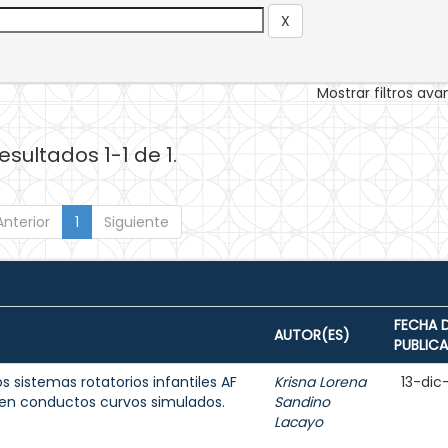
Mostrar filtros av
esultados 1-1 de 1.
Anterior
1
Siguiente
FECHA 
AUTOR(ES)
PUBLIC
os sistemas rotatorios infantiles AF
Krisna Lorena
13-dic
 en conductos curvos simulados.
Sandino
Lacayo