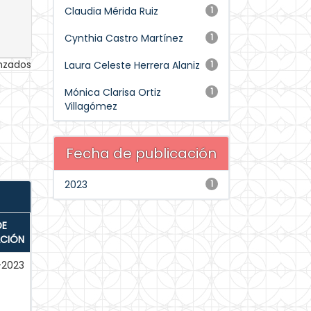
Claudia Mérida Ruiz
1
Cynthia Castro Martínez
1
anzados
Laura Celeste Herrera Alaniz
1
Mónica Clarisa Ortiz
1
Villagómez
Fecha de publicación
2023
1
DE
ACIÓN
-2023