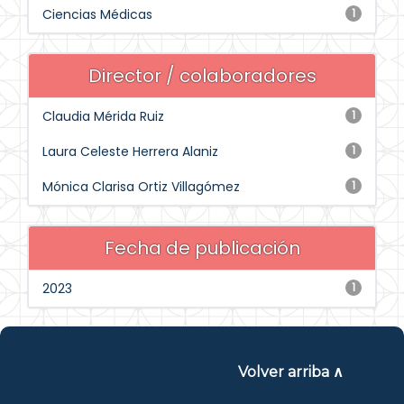
Ciencias Médicas
1
Director / colaboradores
Claudia Mérida Ruiz
1
Laura Celeste Herrera Alaniz
1
Mónica Clarisa Ortiz Villagómez
1
Fecha de publicación
2023
1
Volver arriba ∧