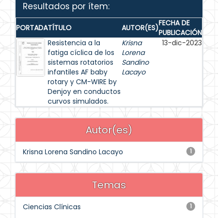
Resultados por ítem:
FECHA DE
PORTADA
TÍTULO
AUTOR(ES)
PUBLICACIÓN
Resistencia a la
Krisna
13-dic-2023
fatiga cíclica de los
Lorena
sistemas rotatorios
Sandino
infantiles AF baby
Lacayo
rotary y CM-WIRE by
Denjoy en conductos
curvos simulados.
Autor(es)
Krisna Lorena Sandino Lacayo
1
Temas
Ciencias Clínicas
1