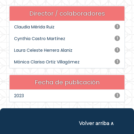
Director / colaboradores
Claudia Mérida Ruiz
1
Cynthia Castro Martínez
1
Laura Celeste Herrera Alaniz
1
Mónica Clarisa Ortiz Villagómez
1
Fecha de publicación
2023
1
Volver arriba ∧