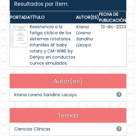
Resultados por ítem:
FECHA DE
PORTADA
TÍTULO
AUTOR(ES)
PUBLICACIÓN
Resistencia a la
Krisna
13-dic-2023
fatiga cíclica de los
Lorena
sistemas rotatorios
Sandino
infantiles AF baby
Lacayo
rotary y CM-WIRE by
Denjoy en conductos
curvos simulados.
Autor(es)
Krisna Lorena Sandino Lacayo
1
Temas
Ciencias Clínicas
1