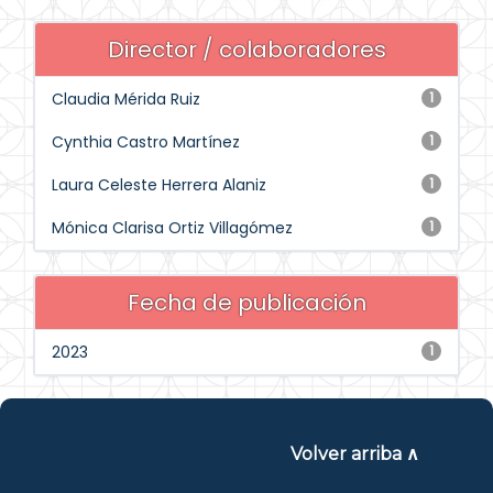
Director / colaboradores
Claudia Mérida Ruiz
1
Cynthia Castro Martínez
1
Laura Celeste Herrera Alaniz
1
Mónica Clarisa Ortiz Villagómez
1
Fecha de publicación
2023
1
Volver arriba ∧