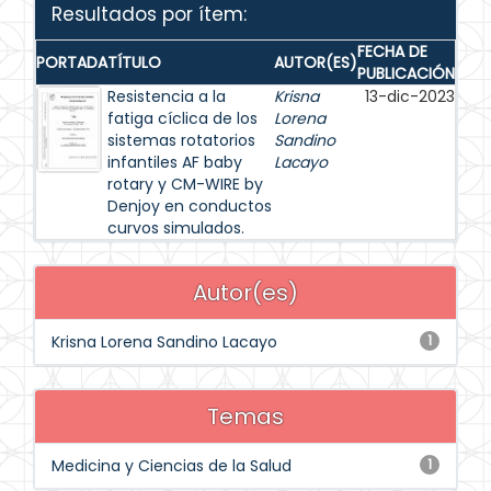
Resultados por ítem:
FECHA DE
PORTADA
TÍTULO
AUTOR(ES)
PUBLICACIÓN
Resistencia a la
Krisna
13-dic-2023
fatiga cíclica de los
Lorena
sistemas rotatorios
Sandino
infantiles AF baby
Lacayo
rotary y CM-WIRE by
Denjoy en conductos
curvos simulados.
Autor(es)
Krisna Lorena Sandino Lacayo
1
Temas
Medicina y Ciencias de la Salud
1