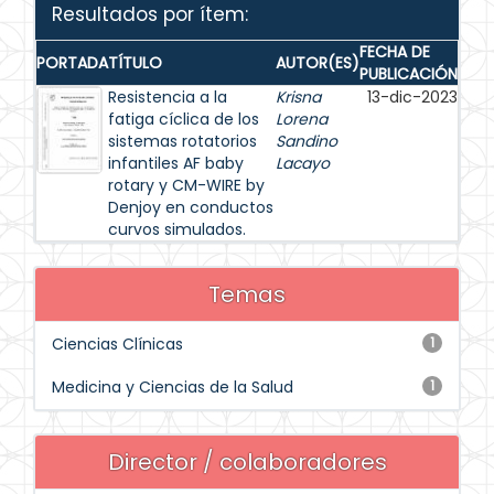
Resultados por ítem:
FECHA DE
PORTADA
TÍTULO
AUTOR(ES)
PUBLICACIÓN
Resistencia a la
Krisna
13-dic-2023
fatiga cíclica de los
Lorena
sistemas rotatorios
Sandino
infantiles AF baby
Lacayo
rotary y CM-WIRE by
Denjoy en conductos
curvos simulados.
Temas
Ciencias Clínicas
1
Medicina y Ciencias de la Salud
1
Director / colaboradores