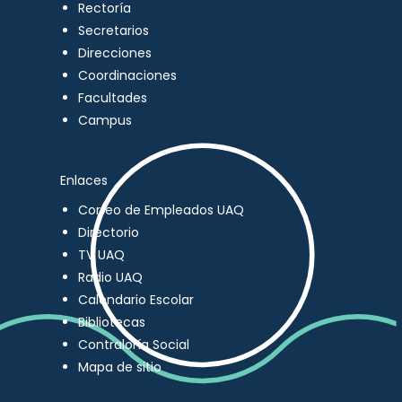
Rectoría
Secretarios
Direcciones
Coordinaciones
Facultades
Campus
Enlaces
Correo de Empleados UAQ
Directorio
TV UAQ
Radio UAQ
Calendario Escolar
Bibliotecas
Contraloría Social
Mapa de sitio