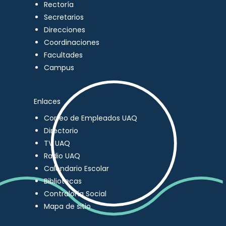
Rectoría
Secretarios
Direcciones
Coordinaciones
Facultades
Campus
Enlaces
Correo de Empleados UAQ
Directorio
TV UAQ
Radio UAQ
Calendario Escolar
Bibliotecas
Contraloría Social
Mapa de sitio