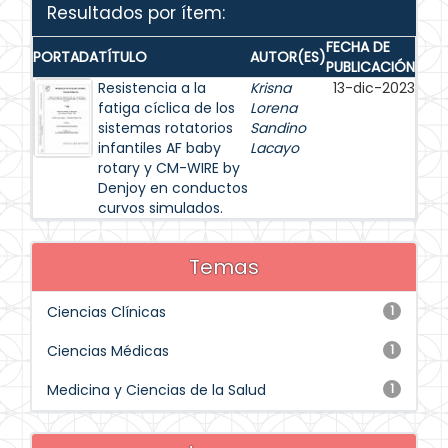
Resultados por ítem:
FECHA DE
PORTADA
TÍTULO
AUTOR(ES)
PUBLICACIÓN
Resistencia a la
Krisna
13-dic-2023
fatiga cíclica de los
Lorena
sistemas rotatorios
Sandino
infantiles AF baby
Lacayo
rotary y CM-WIRE by
Denjoy en conductos
curvos simulados.
Temas
Ciencias Clínicas
1
Ciencias Médicas
1
Medicina y Ciencias de la Salud
1