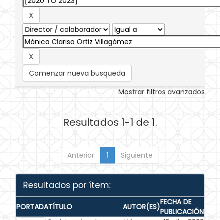
Comenzar nueva busqueda
Mostrar filtros avanzados
Resultados 1-1 de 1.
Anterior
1
Siguiente
Resultados por ítem:
FECHA DE
PORTADA
TÍTULO
AUTOR(ES)
PUBLICACIÓN