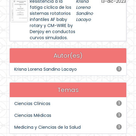
Resistencia a la
Krisna
13-dic-2023
fatiga cíclica de los
Lorena
sistemas rotatorios
Sandino
infantiles AF baby
Lacayo
rotary y CM-WIRE by
Denjoy en conductos
curvos simulados.
Autor(es)
Krisna Lorena Sandino Lacayo
1
Temas
Ciencias Clínicas
1
Ciencias Médicas
1
Medicina y Ciencias de la Salud
1