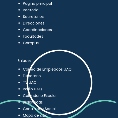
Página principal
Rectoría
Secretarios
Direcciones
Coordinaciones
Facultades
Campus
Enlaces
Correo de Empleados UAQ
Directorio
TV UAQ
Radio UAQ
Calendario Escolar
Bibliotecas
Contraloría Social
Mapa de sitio