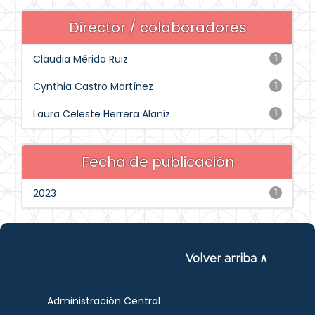
Director / colaboradores
Claudia Mérida Ruiz
1
Cynthia Castro Martínez
1
Laura Celeste Herrera Alaniz
1
Fecha de publicación
2023
1
Volver arriba ∧
Administración Central