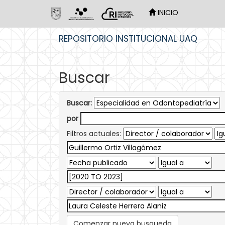
INICIO
Skip
REPOSITORIO INSTITUCIONAL UAQ
navigation
Buscar
Buscar:
por
Filtros actuales:
Comenzar nueva busqueda