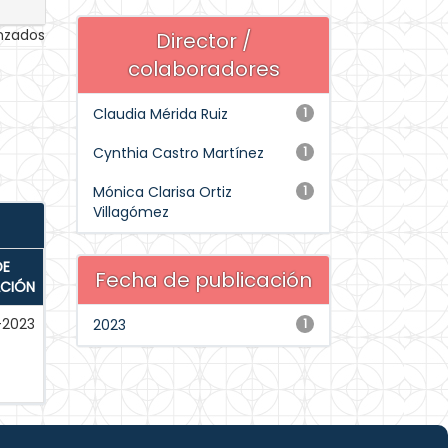
anzados
Director /
colaboradores
Claudia Mérida Ruiz
1
Cynthia Castro Martínez
1
Mónica Clarisa Ortiz
1
Villagómez
DE
Fecha de publicación
ACIÓN
-2023
2023
1