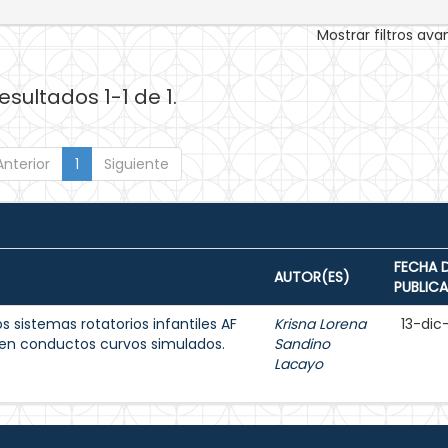
Mostrar filtros av
esultados 1-1 de 1.
Anterior
1
Siguiente
FECHA 
AUTOR(ES)
PUBLIC
os sistemas rotatorios infantiles AF
Krisna Lorena
13-dic
 en conductos curvos simulados.
Sandino
Lacayo