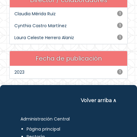
Director / colaboradores
Claudia Mérida Ruiz
1
Cynthia Castro Martínez
1
Laura Celeste Herrera Alaniz
1
Fecha de publicación
2023
1
Volver arriba ∧
Administración Central
Página principal
Rectoría