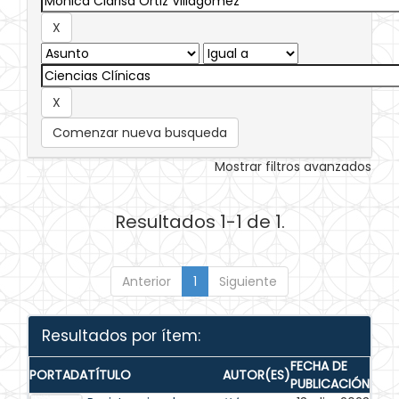
Comenzar nueva busqueda
Mostrar filtros avanzados
Resultados 1-1 de 1.
Anterior
1
Siguiente
Resultados por ítem:
FECHA DE
PORTADA
TÍTULO
AUTOR(ES)
PUBLICACIÓN