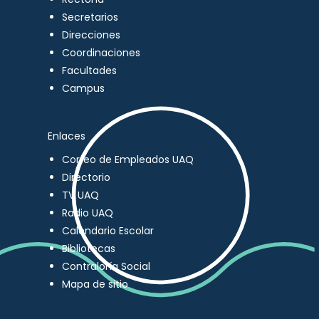
Secretarios
Direcciones
Coordinaciones
Facultades
Campus
Enlaces
Correo de Empleados UAQ
Directorio
TV UAQ
Radio UAQ
Calendario Escolar
Bibliotecas
Contraloría Social
Mapa de sitio