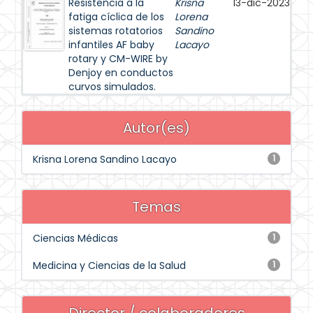
Resistencia a la
Krisna
13-dic-2023
fatiga cíclica de los
Lorena
sistemas rotatorios
Sandino
infantiles AF baby
Lacayo
rotary y CM-WIRE by
Denjoy en conductos
curvos simulados.
Autor(es)
Krisna Lorena Sandino Lacayo
1
Temas
Ciencias Médicas
1
Medicina y Ciencias de la Salud
1