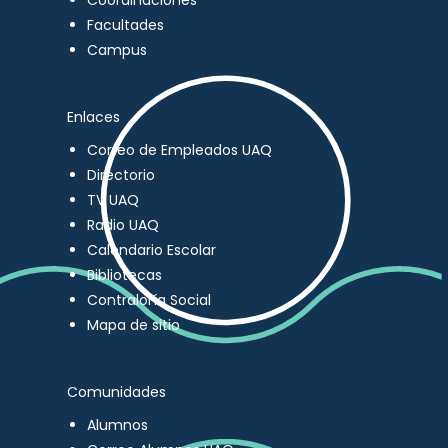
Coordinaciones
Facultades
Campus
Enlaces
Correo de Empleados UAQ
Directorio
TV UAQ
Radio UAQ
Calendario Escolar
Bibliotecas
Contraloría Social
Mapa de sitio
Comunidades
Alumnos