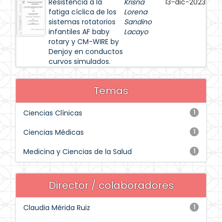
Resistencia a la
Krisna
13-dic-2023
fatiga cíclica de los
Lorena
sistemas rotatorios
Sandino
infantiles AF baby
Lacayo
rotary y CM-WIRE by
Denjoy en conductos
curvos simulados.
Temas
Ciencias Clínicas
1
Ciencias Médicas
1
Medicina y Ciencias de la Salud
1
Director / colaboradores
Claudia Mérida Ruiz
1