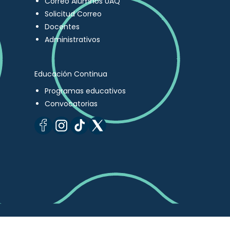
Correo Alumnos UAQ
Solicitud Correo
Docentes
Administrativos
Educación Continua
Programas educativos
Convocatorias