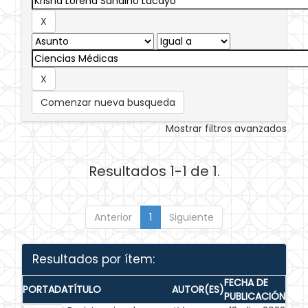
Comenzar nueva busqueda
Mostrar filtros avanzados
Resultados 1-1 de 1.
Anterior
1
Siguiente
Resultados por ítem:
FECHA DE
PORTADA
TÍTULO
AUTOR(ES)
PUBLICACIÓN