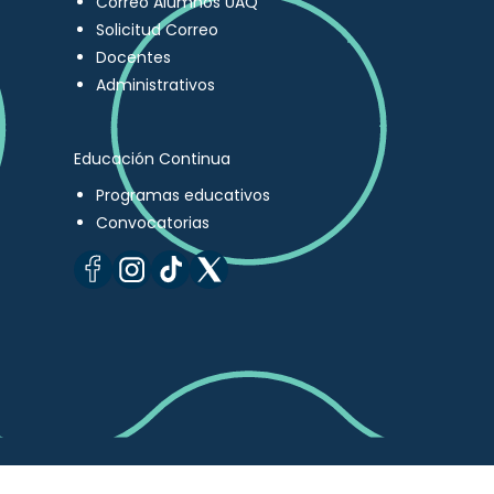
Correo Alumnos UAQ
Solicitud Correo
Docentes
Administrativos
Educación Continua
Programas educativos
Convocatorias