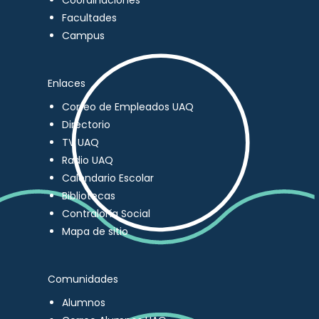
Coordinaciones
Facultades
Campus
Enlaces
Correo de Empleados UAQ
Directorio
TV UAQ
Radio UAQ
Calendario Escolar
Bibliotecas
Contraloría Social
Mapa de sitio
Comunidades
Alumnos