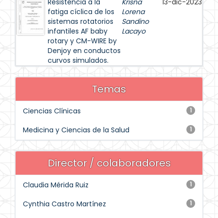
Resistencia a la
Krisna
13-dic-2023
fatiga cíclica de los
Lorena
sistemas rotatorios
Sandino
infantiles AF baby
Lacayo
rotary y CM-WIRE by
Denjoy en conductos
curvos simulados.
Temas
Ciencias Clínicas
1
Medicina y Ciencias de la Salud
1
Director / colaboradores
Claudia Mérida Ruiz
1
Cynthia Castro Martínez
1