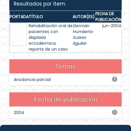
Resultados por ítem:
FECHA DE
PORTADA
TÍTULO
AUTOR(ES)
PUBLICACIÓN
Rehabilitación oral de
Germán
jun-2004
pacientes con
Humberto
displasia
Suárez
ectodérmica,
Aguilar
reporte de un caso
Temas
Anodoncia parcial
1
Fecha de publicación
2004
1