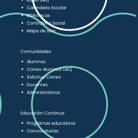
Radio UAQ
Calendario Escolar
Bibliotecas
Contraloría Social
Mapa de sitio
Comunidades
Alumnos
Correo Alumnos UAQ
Solicitud Correo
Docentes
Administrativos
Educación Continua
Programas educativos
Convocatorias