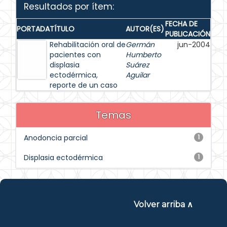
Resultados por ítem:
FECHA DE
PORTADA
TÍTULO
AUTOR(ES)
PUBLICACIÓN
Rehabilitación oral de
Germán
jun-2004
pacientes con
Humberto
displasia
Suárez
ectodérmica,
Aguilar
reporte de un caso
Temas
Anodoncia parcial
1
Displasia ectodérmica
1
Volver arriba ∧