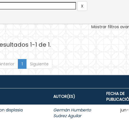
Mostrar filtros av
esultados 1-1 de 1.
Anterior
1
Siguiente
FECHA DE
AUTOR(ES)
PUBLICACI
on displasia
Germán Humberto
jun
Suárez Aguilar