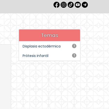
Temas
Displasia ectodérmica
1
Prótesis infantil
1