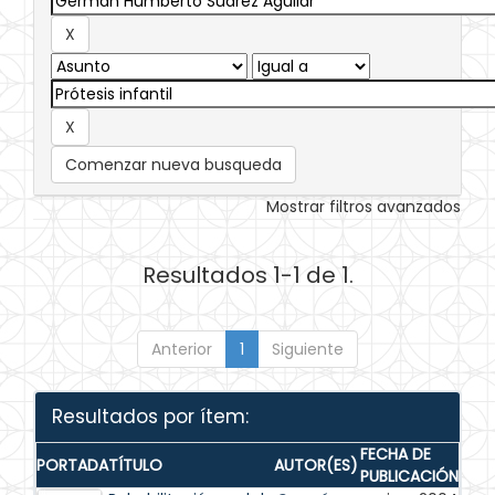
Comenzar nueva busqueda
Mostrar filtros avanzados
Resultados 1-1 de 1.
Anterior
1
Siguiente
Resultados por ítem:
FECHA DE
PORTADA
TÍTULO
AUTOR(ES)
PUBLICACIÓN