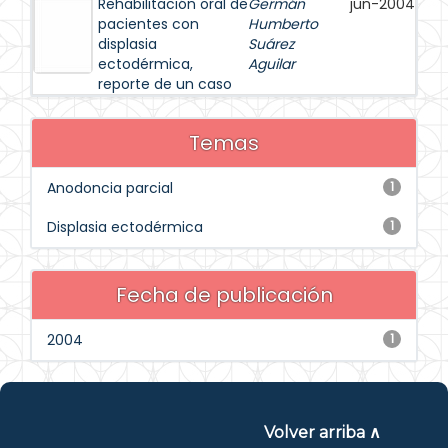
Rehabilitación oral de
Germán
jun-2004
pacientes con
Humberto
displasia
Suárez
ectodérmica,
Aguilar
reporte de un caso
Temas
Anodoncia parcial
1
Displasia ectodérmica
1
Fecha de publicación
2004
1
Volver arriba ∧