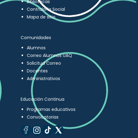
Bibliotecas
Contraloría Social
Mapa de sitio
Comunidades
Alumnos
Correo Alumnos UAQ
Solicitud Correo
Docentes
Administrativos
Educación Continua
Programas educativos
Convocatorias