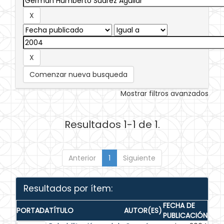
Comenzar nueva busqueda
Mostrar filtros avanzados
Resultados 1-1 de 1.
Anterior
1
Siguiente
Resultados por ítem:
FECHA DE
PORTADA
TÍTULO
AUTOR(ES)
PUBLICACIÓN