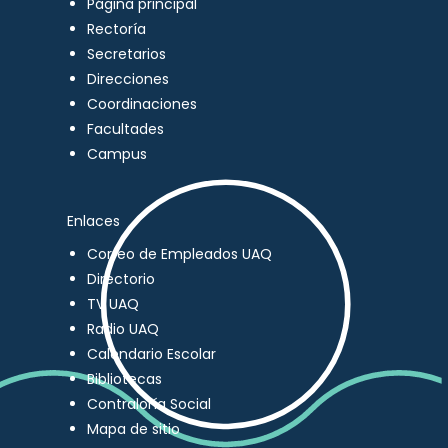
Página principal
Rectoría
Secretarios
Direcciones
Coordinaciones
Facultades
Campus
Enlaces
Correo de Empleados UAQ
Directorio
TV UAQ
Radio UAQ
Calendario Escolar
Bibliotecas
Contraloría Social
Mapa de sitio