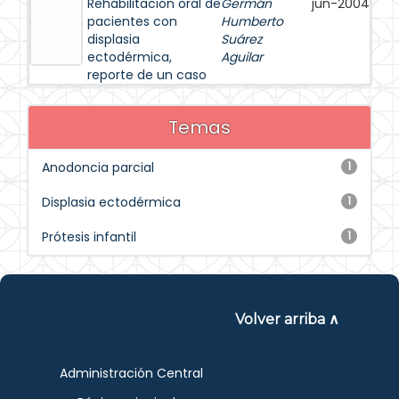
Rehabilitación oral de
Germán
jun-2004
pacientes con
Humberto
displasia
Suárez
ectodérmica,
Aguilar
reporte de un caso
Temas
Anodoncia parcial
1
Displasia ectodérmica
1
Prótesis infantil
1
Volver arriba ∧
Administración Central