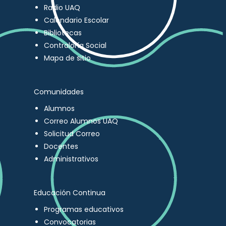
Radio UAQ
Calendario Escolar
Bibliotecas
Contraloría Social
Mapa de sitio
Comunidades
Alumnos
Correo Alumnos UAQ
Solicitud Correo
Docentes
Administrativos
Educación Continua
Programas educativos
Convocatorias