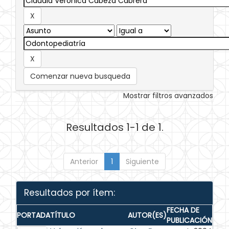
Comenzar nueva busqueda
Mostrar filtros avanzados
Resultados 1-1 de 1.
Anterior
1
Siguiente
Resultados por ítem:
FECHA DE
PORTADA
TÍTULO
AUTOR(ES)
PUBLICACIÓN