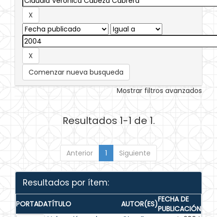
Comenzar nueva busqueda
Mostrar filtros avanzados
Resultados 1-1 de 1.
Anterior
1
Siguiente
Resultados por ítem:
FECHA DE
PORTADA
TÍTULO
AUTOR(ES)
PUBLICACIÓN