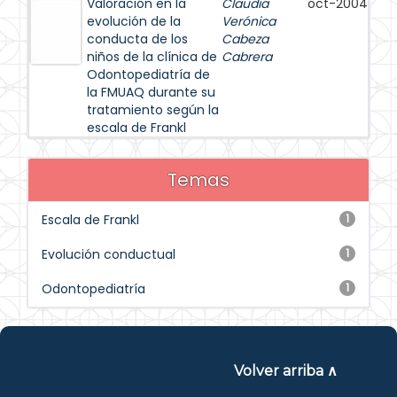
Valoración en la
Claudia
oct-2004
evolución de la
Verónica
conducta de los
Cabeza
niños de la clínica de
Cabrera
Odontopediatría de
la FMUAQ durante su
tratamiento según la
escala de Frankl
Temas
Escala de Frankl
1
Evolución conductual
1
Odontopediatría
1
Volver arriba ∧