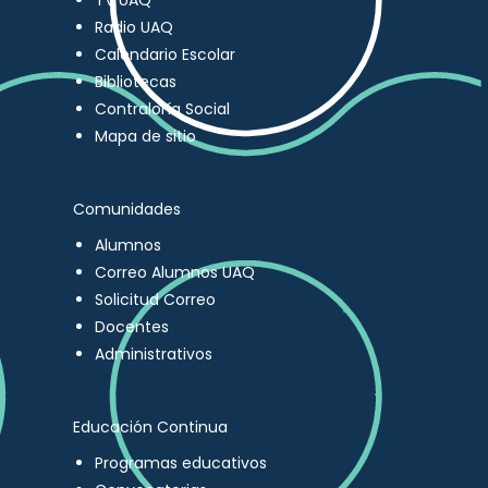
TV UAQ
Radio UAQ
Calendario Escolar
Bibliotecas
Contraloría Social
Mapa de sitio
Comunidades
Alumnos
Correo Alumnos UAQ
Solicitud Correo
Docentes
Administrativos
Educación Continua
Programas educativos