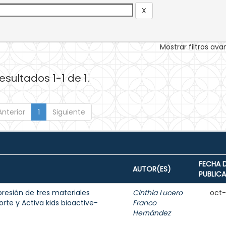
Mostrar filtros av
esultados 1-1 de 1.
Anterior
1
Siguiente
FECHA 
AUTOR(ES)
PUBLIC
presión de tres materiales
Cinthia Lucero
oct
Forte y Activa kids bioactive-
Franco
Hernández