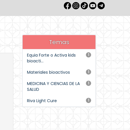
Temas
Equia Forte o Activa kids
1
bioacti...
Materiales bioactivos
1
MEDICINA Y CIENCIAS DE LA
1
SALUD
Riva Light Cure
1