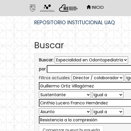
INICIO
Skip
REPOSITORIO INSTITUCIONAL UAQ
navigation
Buscar
Buscar:
por
Filtros actuales:
Comenzar nueva busqueda