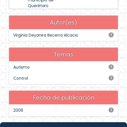
municipio de
Querétaro
Autor(es)
Virginia Deyanira Becerra Alcacio
1
Temas
Autismo
1
Control
1
Fecha de publicación
2006
1