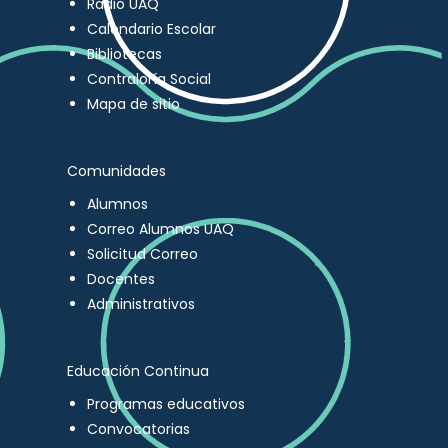
Radio UAQ
Calendario Escolar
Bibliotecas
Contraloría Social
Mapa de sitio
Comunidades
Alumnos
Correo Alumnos UAQ
Solicitud Correo
Docentes
Administrativos
Educación Continua
Programas educativos
Convocatorias