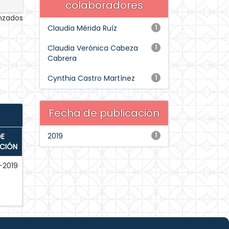
colaboradores
anzados
Claudia Mérida Ruíz
1
Claudia Verónica Cabeza
1
Cabrera
Cynthia Castro Martínez
1
Fecha de publicación
2019
1
DE
ACIÓN
-2019