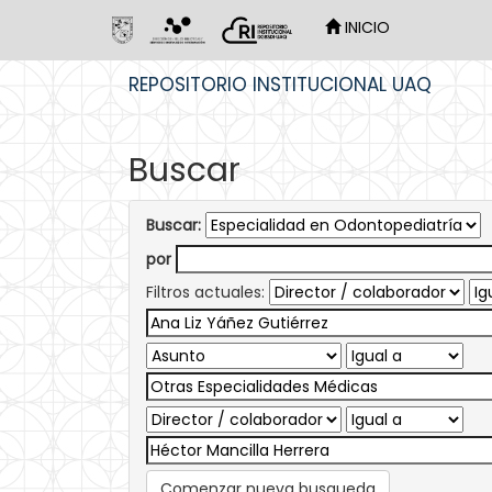
INICIO
Skip
REPOSITORIO INSTITUCIONAL UAQ
navigation
Buscar
Buscar:
por
Filtros actuales:
Comenzar nueva busqueda