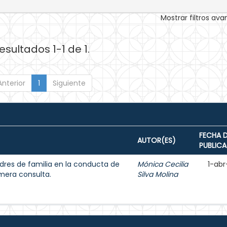
Mostrar filtros av
esultados 1-1 de 1.
Anterior
1
Siguiente
FECHA 
AUTOR(ES)
PUBLIC
adres de familia en la conducta de
Mónica Cecilia
1-abr
imera consulta.
Silva Molina