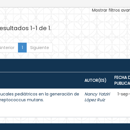
Mostrar filtros av
esultados 1-1 de 1.
Anterior
1
Siguiente
FECHA 
AUTOR(ES)
PUBLIC
cales pediátricos en la generación de
Nancy Yatziri
1-sep
Streptococcus mutans.
López Ruiz