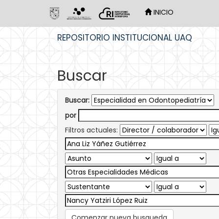
INICIO
Skip
REPOSITORIO INSTITUCIONAL UAQ
navigation
Buscar
Buscar:
por
Filtros actuales:
Comenzar nueva busqueda