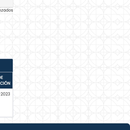
anzados
DE
ACIÓN
-2023