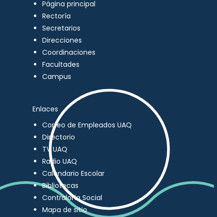
Página principal
Rectoría
Secretarios
Direcciones
Coordinaciones
Facultades
Campus
Enlaces
Correo de Empleados UAQ
Directorio
TV UAQ
Radio UAQ
Calendario Escolar
Bibliotecas
Contraloría Social
Mapa de sitio