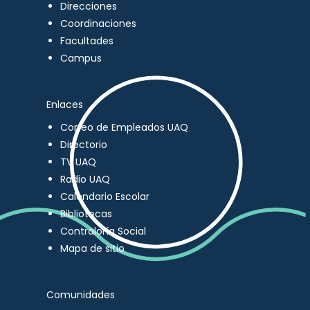
Direcciones
Coordinaciones
Facultades
Campus
Enlaces
Correo de Empleados UAQ
Directorio
TV UAQ
Radio UAQ
Calendario Escolar
Bibliotecas
Contraloría Social
Mapa de sitio
Comunidades