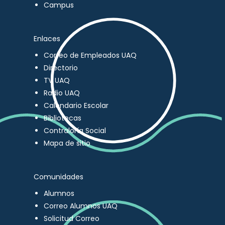
Campus
Enlaces
Correo de Empleados UAQ
Directorio
TV UAQ
Radio UAQ
Calendario Escolar
Bibliotecas
Contraloría Social
Mapa de sitio
Comunidades
Alumnos
Correo Alumnos UAQ
Solicitud Correo