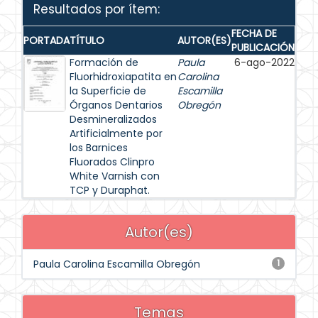
Resultados por ítem:
FECHA DE
PORTADA
TÍTULO
AUTOR(ES)
PUBLICACIÓN
Formación de
Paula
6-ago-2022
Fluorhidroxiapatita en
Carolina
la Superficie de
Escamilla
Órganos Dentarios
Obregón
Desmineralizados
Artificialmente por
los Barnices
Fluorados Clinpro
White Varnish con
TCP y Duraphat.
Autor(es)
Paula Carolina Escamilla Obregón
1
Temas