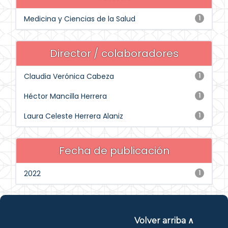
Medicina y Ciencias de la Salud
1
Director / colaboradores
Claudia Verónica Cabeza
1
Héctor Mancilla Herrera
1
Laura Celeste Herrera Alaniz
1
Fecha de publicación
2022
1
Volver arriba ∧