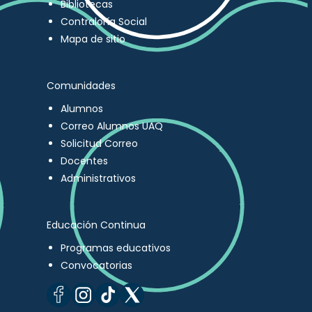
Bibliotecas
Contraloría Social
Mapa de sitio
Comunidades
Alumnos
Correo Alumnos UAQ
Solicitud Correo
Docentes
Administrativos
Educación Continua
Programas educativos
Convocatorias