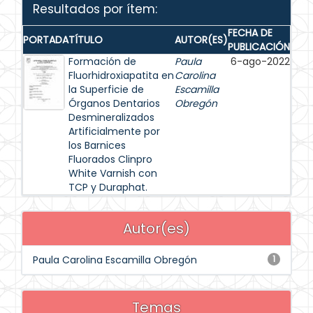
Resultados por ítem:
FECHA DE
PORTADA
TÍTULO
AUTOR(ES)
PUBLICACIÓN
Formación de
Paula
6-ago-2022
Fluorhidroxiapatita en
Carolina
la Superficie de
Escamilla
Órganos Dentarios
Obregón
Desmineralizados
Artificialmente por
los Barnices
Fluorados Clinpro
White Varnish con
TCP y Duraphat.
Autor(es)
Paula Carolina Escamilla Obregón
1
Temas