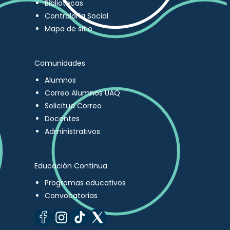
Bibliotecas
Contraloría Social
Mapa de sitio
Comunidades
Alumnos
Correo Alumnos UAQ
Solicitud Correo
Docentes
Administrativos
Educación Continua
Programas educativos
Convocatorias