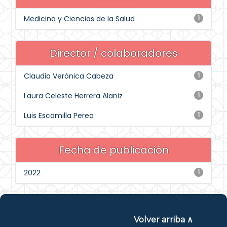
Medicina y Ciencias de la Salud
1
Director / colaboradores
Claudia Verónica Cabeza
1
Laura Celeste Herrera Alaniz
1
Luis Escamilla Perea
1
Fecha de publicación
2022
1
Volver arriba ∧