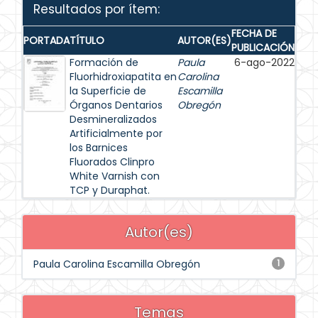
Resultados por ítem:
FECHA DE
PORTADA
TÍTULO
AUTOR(ES)
PUBLICACIÓN
Formación de
Paula
6-ago-2022
Fluorhidroxiapatita en
Carolina
la Superficie de
Escamilla
Órganos Dentarios
Obregón
Desmineralizados
Artificialmente por
los Barnices
Fluorados Clinpro
White Varnish con
TCP y Duraphat.
Autor(es)
Paula Carolina Escamilla Obregón
1
Temas