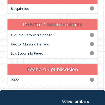
Bioquímica
1
Director / colaboradores
Claudia Verónica Cabeza
1
Héctor Mancilla Herrera
1
Luis Escamilla Perea
1
Fecha de publicación
2022
1
Volver arriba ∧