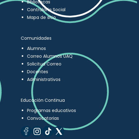
Bibliotecas
Contraloría Social
Mapa de sitio
Comunidades
Alumnos
Correo Alumnos UAQ
Solicitud Correo
Docentes
Administrativos
Educación Continua
Programas educativos
Convocatorias