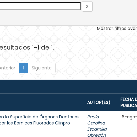
Mostrar filtros av
esultados 1-1 de 1.
Anterior
1
Siguiente
FECHA 
AUTOR(ES)
PUBLIC
en la Superficie de Órganos Dentarios
Paula
6-ago
or los Barnices Fluorados Clinpro
Carolina
.
Escamilla
Obregón