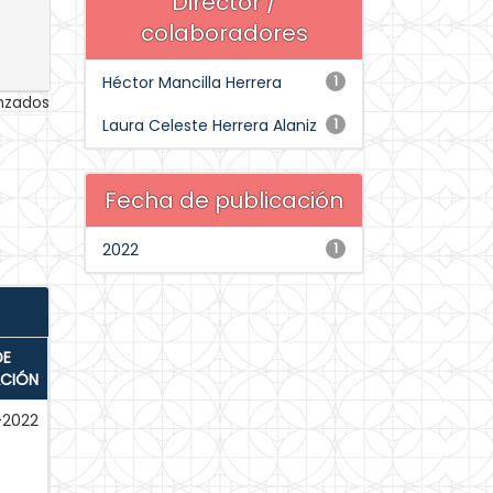
Director /
colaboradores
Héctor Mancilla Herrera
1
anzados
Laura Celeste Herrera Alaniz
1
Fecha de publicación
2022
1
DE
ACIÓN
-2022