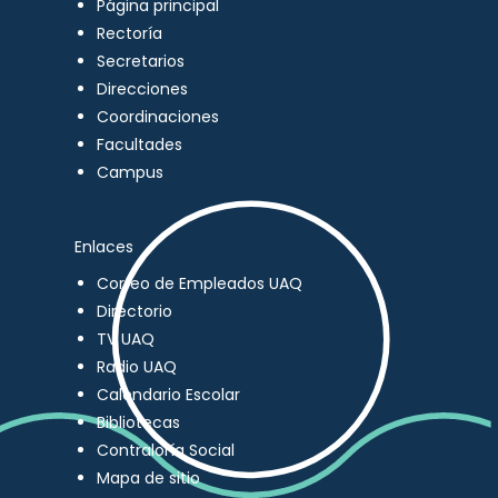
Página principal
Rectoría
Secretarios
Direcciones
Coordinaciones
Facultades
Campus
Enlaces
Correo de Empleados UAQ
Directorio
TV UAQ
Radio UAQ
Calendario Escolar
Bibliotecas
Contraloría Social
Mapa de sitio