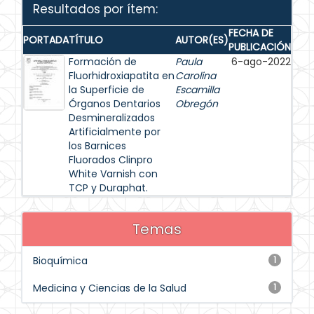
Resultados por ítem:
FECHA DE
PORTADA
TÍTULO
AUTOR(ES)
PUBLICACIÓN
Formación de
Paula
6-ago-2022
Fluorhidroxiapatita en
Carolina
la Superficie de
Escamilla
Órganos Dentarios
Obregón
Desmineralizados
Artificialmente por
los Barnices
Fluorados Clinpro
White Varnish con
TCP y Duraphat.
Temas
Bioquímica
1
Medicina y Ciencias de la Salud
1