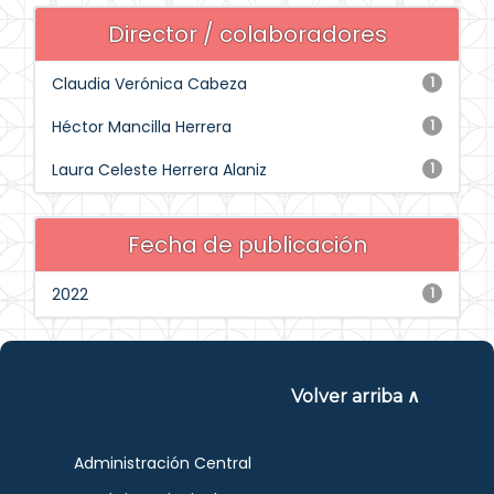
Director / colaboradores
Claudia Verónica Cabeza
1
Héctor Mancilla Herrera
1
Laura Celeste Herrera Alaniz
1
Fecha de publicación
2022
1
Volver arriba ∧
Administración Central