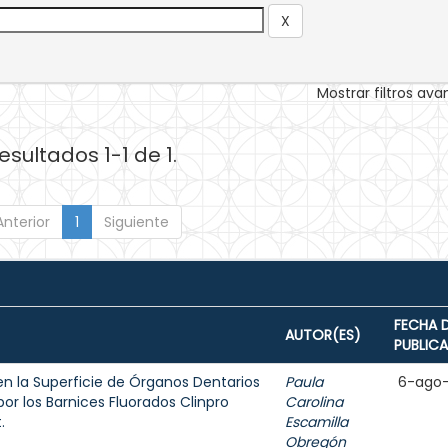
Mostrar filtros av
esultados 1-1 de 1.
Anterior
1
Siguiente
FECHA 
AUTOR(ES)
PUBLIC
en la Superficie de Órganos Dentarios
Paula
6-ago
or los Barnices Fluorados Clinpro
Carolina
.
Escamilla
Obregón