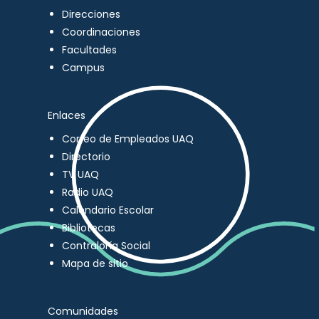
Direcciones
Coordinaciones
Facultades
Campus
Enlaces
Correo de Empleados UAQ
Directorio
TV UAQ
Radio UAQ
Calendario Escolar
Bibliotecas
Contraloría Social
Mapa de sitio
Comunidades