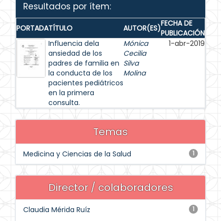
Resultados por ítem:
FECHA DE
PORTADA
TÍTULO
AUTOR(ES)
PUBLICACIÓN
Influencia dela
Mónica
1-abr-2019
ansiedad de los
Cecilia
padres de familia en
Silva
la conducta de los
Molina
pacientes pediátricos
en la primera
consulta.
Temas
Medicina y Ciencias de la Salud
1
Director / colaboradores
Claudia Mérida Ruíz
1