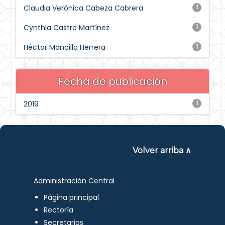
Claudia Verónica Cabeza Cabrera
1
Cynthia Castro Martínez
1
Héctor Mancilla Herrera
1
Fecha de publicación
2019
1
Volver arriba ∧
Administración Central
Página principal
Rectoría
Secretarios