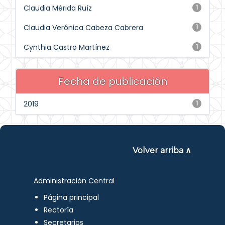
Claudia Mérida Ruíz
1
Claudia Verónica Cabeza Cabrera
1
Cynthia Castro Martínez
1
Fecha de publicación
2019
1
Volver arriba ∧
Administración Central
Página principal
Rectoría
Secretarios