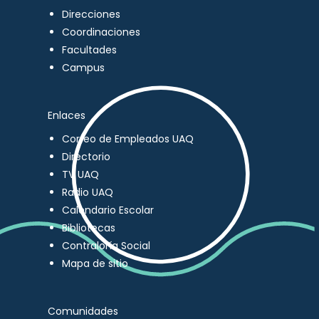
Direcciones
Coordinaciones
Facultades
Campus
Enlaces
Correo de Empleados UAQ
Directorio
TV UAQ
Radio UAQ
Calendario Escolar
Bibliotecas
Contraloría Social
Mapa de sitio
Comunidades