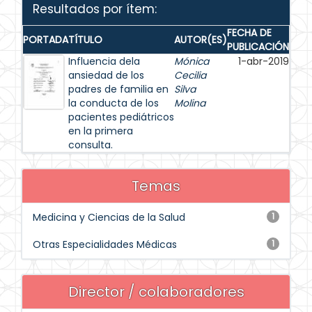
Resultados por ítem:
FECHA DE
PORTADA
TÍTULO
AUTOR(ES)
PUBLICACIÓN
Influencia dela
Mónica
1-abr-2019
ansiedad de los
Cecilia
padres de familia en
Silva
la conducta de los
Molina
pacientes pediátricos
en la primera
consulta.
Temas
Medicina y Ciencias de la Salud
1
Otras Especialidades Médicas
1
Director / colaboradores