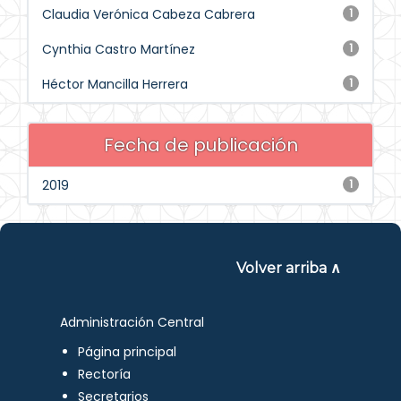
Claudia Verónica Cabeza Cabrera
1
Cynthia Castro Martínez
1
Héctor Mancilla Herrera
1
Fecha de publicación
2019
1
Volver arriba ∧
Administración Central
Página principal
Rectoría
Secretarios