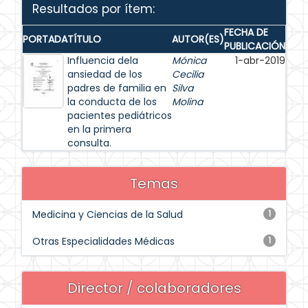
Resultados por ítem:
FECHA DE
PORTADA
TÍTULO
AUTOR(ES)
PUBLICACIÓN
Influencia dela
Mónica
1-abr-2019
ansiedad de los
Cecilia
padres de familia en
Silva
la conducta de los
Molina
pacientes pediátricos
en la primera
consulta.
Temas
Medicina y Ciencias de la Salud
1
Otras Especialidades Médicas
1
Director / colaboradores