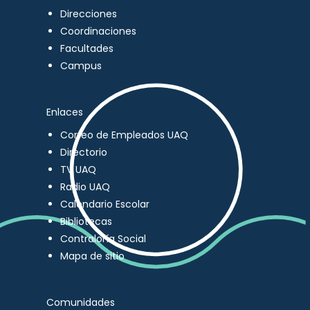
Direcciones
Coordinaciones
Facultades
Campus
Enlaces
Correo de Empleados UAQ
Directorio
TV UAQ
Radio UAQ
Calendario Escolar
Bibliotecas
Contraloría Social
Mapa de sitio
Comunidades