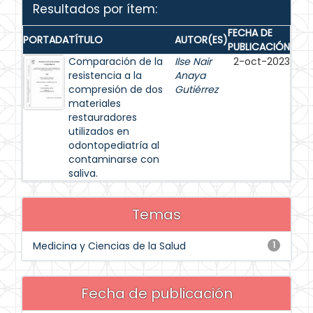
Resultados por ítem:
FECHA DE
PORTADA
TÍTULO
AUTOR(ES)
PUBLICACIÓN
Comparación de la
Ilse Nair
2-oct-2023
resistencia a la
Anaya
compresión de dos
Gutiérrez
materiales
restauradores
utilizados en
odontopediatría al
contaminarse con
saliva.
Temas
Medicina y Ciencias de la Salud
1
Fecha de publicación