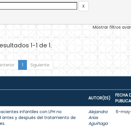
Mostrar filtros av
esultados 1-1 de 1.
Anterior
1
Siguiente
FECHA 
AUTOR(ES)
PUBLIC
acientes infantiles con LPH no
Alejandra
6-may
d antes y después del tratamiento de
Arias
es.
Aguiñaga