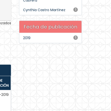
Cabrera
Cynthia Castro Martínez
1
anzados
Fecha de publicación
2019
1
DE
ACIÓN
-2019