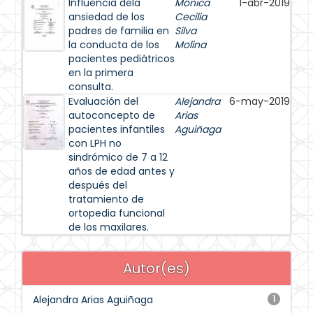
Influencia dela
Mónica
1-abr-2019
ansiedad de los
Cecilia
padres de familia en
Silva
la conducta de los
Molina
pacientes pediátricos
en la primera
consulta.
Evaluación del
Alejandra
6-may-2019
autoconcepto de
Arias
pacientes infantiles
Aguiñaga
con LPH no
sindrómico de 7 a 12
años de edad antes y
después del
tratamiento de
ortopedia funcional
de los maxilares.
Autor(es)
Alejandra Arias Aguiñaga
1