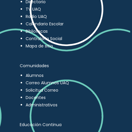
Directorio
TV UAQ
Radio UAQ
Calendario Escolar
Bibliotecas
Contraloría Social
Mapa de sitio
Comunidades
Alumnos
Correo Alumnos UAQ
Solicitud Correo
Docentes
Administrativos
Educación Continua