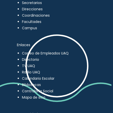
Secretarios
Direcciones
Coordinaciones
Facultades
Campus
Enlaces
Correo de Empleados UAQ
Directorio
TV UAQ
Radio UAQ
Calendario Escolar
Bibliotecas
Contraloría Social
Mapa de sitio