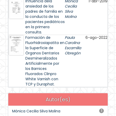
Influencia dela
Mónica
1-abr-2019
ansiedad de los
Cecilia
padres de familia en
Silva
la conducta de los
Molina
pacientes pediátricos
en la primera
consulta.
Formación de
Paula
6-ago-2022
Fluorhidroxiapatita en
Carolina
la Superficie de
Escamilla
Órganos Dentarios
Obregón
Desmineralizados
Artificialmente por
los Barnices
Fluorados Clinpro
White Varnish con
TCP y Duraphat.
Autor(es)
Mónica Cecilia Silva Molina
1