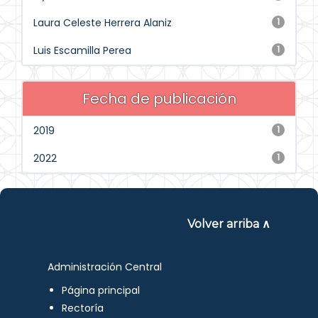
Laura Celeste Herrera Alaniz
1
Luis Escamilla Perea
1
Fecha de publicación
2019
1
2022
1
Volver arriba ∧
Administración Central
Página principal
Rectoría